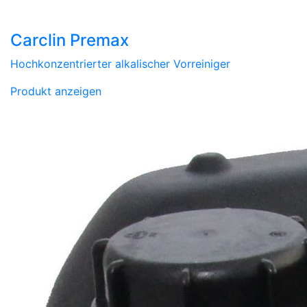
Carclin Premax
Hochkonzentrierter alkalischer Vorreiniger
Produkt anzeigen